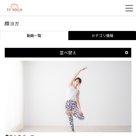
顔ヨガ
新
動画一覧
カテゴリ情報
規
登
録
並べ替え