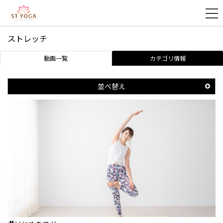
ストレッチ
新
動画一覧
カテゴリ情報
規
登
録
並べ替え