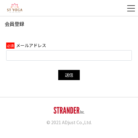
会員登録
新
規
登
メールアドレス
録
送信
© 2021 ADjust Co.,Ltd.